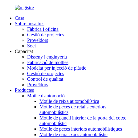
Casa
Sobre nosaltres
Fàbrica i oficina
Gestió de projectes
Proveïdors
Soci
Capacitat
Disseny i enginyeria
Fabricació de motlles
Modelat per injecció de plàstic
Gestió de projectes
Control de qualitat
Proveïdors
Productes
Motlle d'automoció
Motlle de reixa automobilística
Motlle de peces de retalls exteriors
automobilístics
Motlle de panell interior de la porta del cotxe
automobilístic
Motlle de peces interiors automobilístiques
Motlle de para -xocs automobilístic