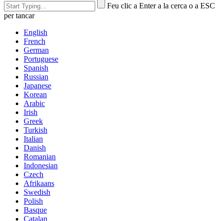
Feu clic a Enter a la cerca o a ESC
per tancar
English
French
German
Portuguese
Spanish
Russian
Japanese
Korean
Arabic
Irish
Greek
Turkish
Italian
Danish
Romanian
Indonesian
Czech
Afrikaans
Swedish
Polish
Basque
Catalan