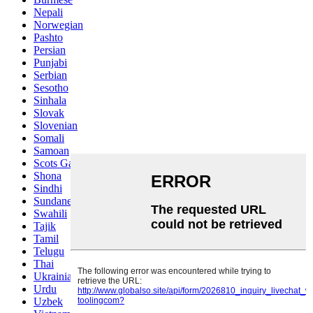
Nepali
Norwegian
Pashto
Persian
Punjabi
Serbian
Sesotho
Sinhala
Slovak
Slovenian
Somali
Samoan
Scots Gaelic
Shona
Sindhi
Sundanese
Swahili
Tajik
Tamil
Telugu
Thai
Ukrainian
Urdu
Uzbek