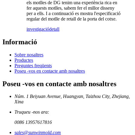
els motlles de DG tenim una experiència rica en
fer aquests motlles, sabem fer el millor disseny
per a ells. I a continuació es mostra l'especificació
regular del motlle de retall de la porta del cotxe.
investigació
detall
Informació
Sobre nosaltres
Productes
Preguntes freqüents
Poseu -vos en contacte amb nosaltres
Poseu -vos en contacte amb nosaltres
Núm. 1 Beiyuan Avenue, Huangyan, Taizhou City, Zhejiang,
Xina
Truqueu -nos ara:
0086 13957617816
sales@sunwinmold.com